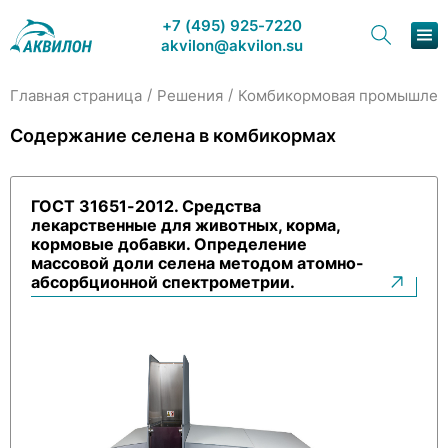
+7 (495) 925-7220
akvilon@akvilon.su
/
/
Главная страница
Решения
Комбикормовая промышлен
Наша продукция
Содержание селена в комбикормах
Хроматография
ГОСТ 31651-2012. Средства
Решения
лекарственные для животных, корма,
кормовые добавки. Определение
Каталог
массовой доли селена методом атомно-
абсорбционной спектрометрии.
Сервис и ремонт
О компании
Контакты