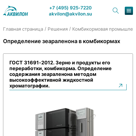
+7 (495) 925-7220
akvilon@akvilon.su
/
/
Главная страница
Решения
Комбикормовая промышлен
Наша продукция
Определение зеараленона в комбикормах
Хроматография
ГОСТ 31691-2012. Зерно и продукты его
Решения
переработки, комбикорма. Определение
содержания зеараленона методом
Каталог
высокоэффективной жидкостной
хроматографии.
Сервис и ремонт
О компании
Контакты