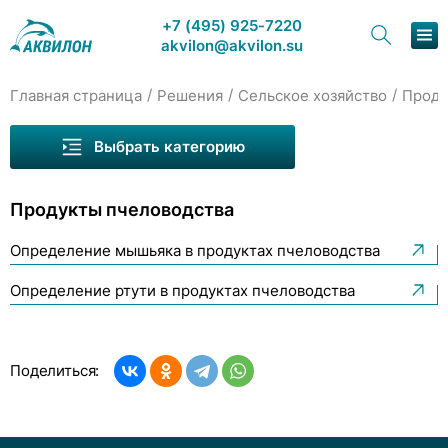
+7 (495) 925-7220
akvilon@akvilon.su
/
/
/
Главная страница
Решения
Сельское хозяйство
Проду
Наша продукция
Зерно
Выбрать категорию
Хроматография
Молоко
Продукты пчеловодства
Решения
Мясо
Определение мышьяка в продуктах пчеловодства
Каталог
Продукты пчеловодства
Определение ртути в продуктах пчеловодства
Семена масличных культур
Сервис и ремонт
Яйцо
О компании
Поделиться:
Контакты