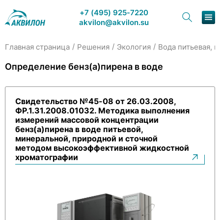
+7 (495) 925-7220
akvilon@akvilon.su
/
/
/
Главная страница
Решения
Экология
Вода питьевая, 
Наша продукция
Определение бенз(a)пирена в воде
Хроматография
Свидетельство №45-08 от 26.03.2008,
Решения
ФР.1.31.2008.01032. Методика выполнения
измерений массовой концентрации
Каталог
бенз(а)пирена в воде питьевой,
минеральной, природной и сточной
методом высокоэффективной жидкостной
Сервис и ремонт
хроматографии
О компании
Контакты