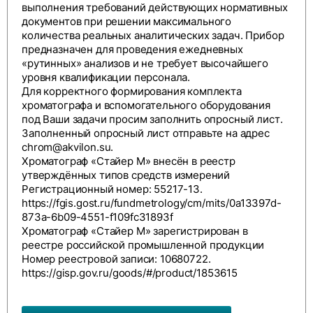
выполнения требований действующих нормативных
документов при решении максимального
количества реальных аналитических задач. Прибор
предназначен для проведения ежедневных
«рутинных» анализов и не требует высочайшего
уровня квалификации персонала.
Для корректного формирования комплекта
хроматографа и вспомогательного оборудования
под Ваши задачи просим заполнить
опросный лист
.
Заполненный опросный лист отправьте на адрес
chrom@akvilon.su
.
Хроматограф «Стайер М» внесён в реестр
утверждённых типов средств измерений
Регистрационный номер: 55217-13.
https://fgis.gost.ru/fundmetrology/cm/mits/0a13397d-
873a-6b09-4551-f109fc31893f
Хроматограф «Стайер М» зарегистрирован в
реестре российской промышленной продукции
Номер реестровой записи: 10680722.
https://gisp.gov.ru/goods/#/product/1853615