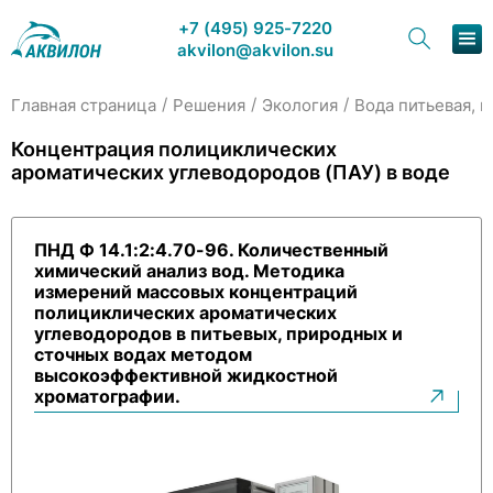
+7 (495) 925-7220
akvilon@akvilon.su
/
/
/
Главная страница
Решения
Экология
Вода питьевая, 
Наша продукция
Концентрация полициклических
ароматических углеводородов (ПАУ) в воде
Хроматография
Решения
ПНД Ф 14.1:2:4.70-96. Количественный
химический анализ вод. Методика
Каталог
измерений массовых концентраций
полициклических ароматических
Сервис и ремонт
углеводородов в питьевых, природных и
сточных водах методом
высокоэффективной жидкостной
О компании
хроматографии.
Контакты