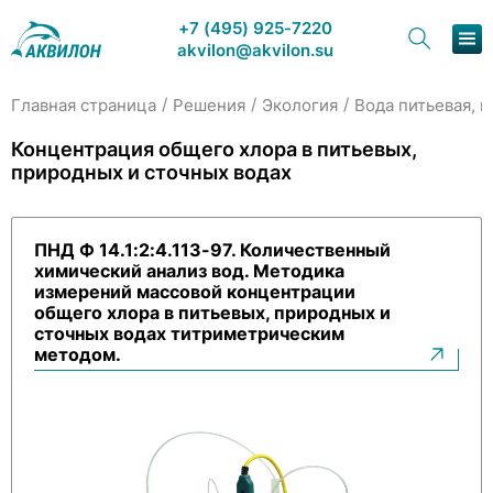
+7 (495) 925-7220
akvilon@akvilon.su
/
/
/
Главная страница
Решения
Экология
Вода питьевая, 
Наша продукция
Концентрация общего хлора в питьевых,
природных и сточных водах
Хроматография
Решения
ПНД Ф 14.1:2:4.113-97. Количественный
химический анализ вод. Методика
Каталог
измерений массовой концентрации
общего хлора в питьевых, природных и
Сервис и ремонт
сточных водах титриметрическим
методом.
О компании
Контакты