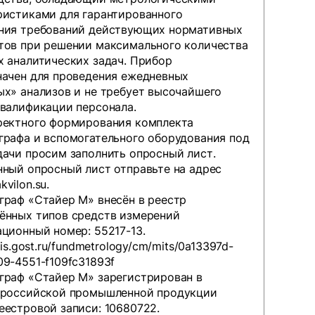
ристиками для гарантированного
ния требований действующих нормативных
тов при решении максимального количества
х аналитических задач. Прибор
начен для проведения ежедневных
ых» анализов и не требует высочайшего
квалификации персонала.
ректного формирования комплекта
графа и вспомогательного оборудования под
дачи просим заполнить
опросный лист
.
нный опросный лист отправьте на адрес
vilon.su
.
граф «Стайер М» внесён в реестр
ённых типов средств измерений
ционный номер: 55217-13.
fgis.gost.ru/fundmetrology/cm/mits/0a13397d-
9-4551-f109fc31893f
граф «Стайер М» зарегистрирован в
 российской промышленной продукции
еестровой записи: 10680722.