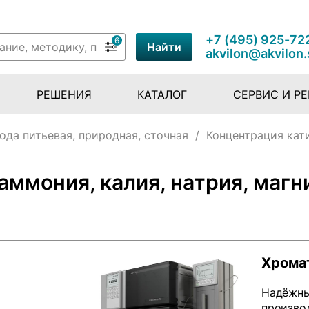
+7 (495) 925-72
6
Найти
akvilon@akvilon.
РЕШЕНИЯ
КАТАЛОГ
СЕРВИС И Р
ода питьевая, природная, сточная
/
Концентрация кати
ммония, калия, натрия, магни
Хрома
Надёжны
произво