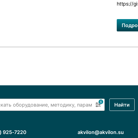
https://
Подро
6
Найти
) 925-7220
akvilon@akvilon.su