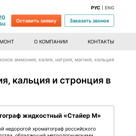
РУС
ENG
20
Оставить заявку
Заказать звонок
su
ЕМОНТ
О КОМПАНИИ
КОНТАКТЫ
онов аммония, калия, натрия, магния, кальция
я, кальция и стронция в
тограф жидкостный «Стайер М»
й недорогой хроматограф российского
дства, обладающий метрологическими