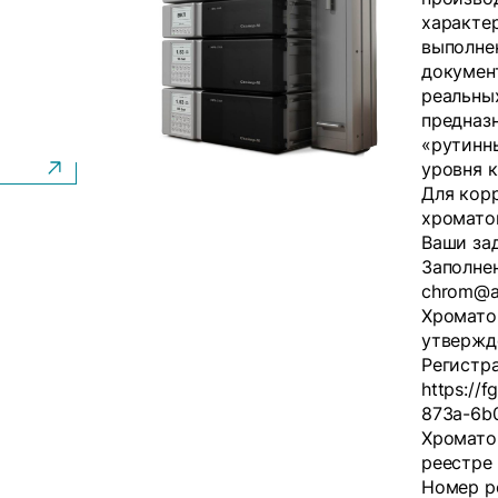
характе
выполне
докумен
реальны
предназ
«рутинн
уровня 
Для кор
хромато
Ваши за
Заполне
chrom@ak
Хромато
утвержд
Регистра
https://
873a-6b0
Хромато
реестре
Номер р