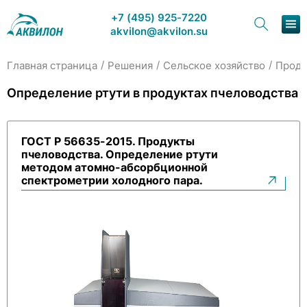
+7 (495) 925-7220
akvilon@akvilon.su
/
/
/
Главная страница
Решения
Сельское хозяйство
Проду
Наша продукция
Определение ртути в продуктах пчеловодства
Хроматография
ГОСТ Р 56635-2015. Продукты
Решения
пчеловодства. Определение ртути
методом атомно-абсорбционной
Каталог
спектрометрии холодного пара.
Сервис и ремонт
О компании
Контакты