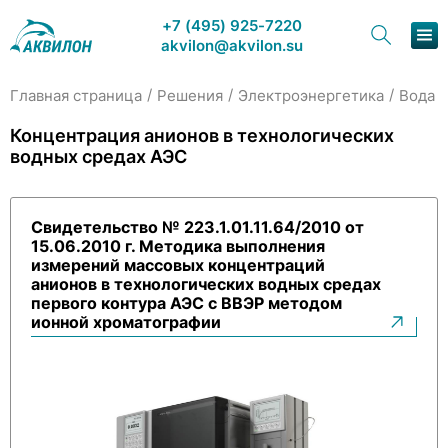
+7 (495) 925-7220
akvilon@akvilon.su
/
/
/
Главная страница
Решения
Электроэнергетика
Вода 
Наша продукция
Концентрация анионов в технологических
водных средах АЭС
Хроматография
Решения
Свидетельство № 223.1.01.11.64/2010 от
15.06.2010 г. Методика выполнения
Каталог
измерений массовых концентраций
анионов в технологических водных средах
Сервис и ремонт
первого контура АЭС с ВВЭР методом
ионной хроматографии
О компании
Контакты