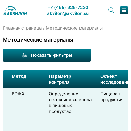
+7 (495) 925-7220
akvilon@akvilon.su
/
Главная страница
Методические материалы
Наша п
Методические материалы
Хрома
Показать фильтры
Метод
Параметр
Объект
контроля
исследовани
Сервис
ВЭЖХ
Определение
Пищевая
дезоксиниваленола
продукция
О
в пищевых
продуктах