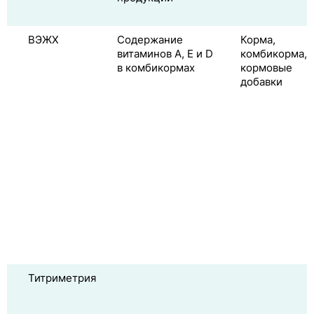
ВЭЖХ
Содержание
Корма,
витаминов A, E и D
комбикорма,
в комбикормах
кормовые
добавки
Титриметрия