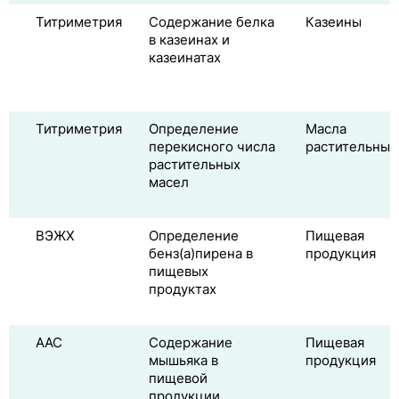
Титриметрия
Содержание белка
Казеины
в казеинах и
казеинатах
Титриметрия
Определение
Масла
перекисного числа
растительные
растительных
масел
ВЭЖХ
Определение
Пищевая
бенз(а)пирена в
продукция
пищевых
продуктах
ААС
Содержание
Пищевая
мышьяка в
продукция
пищевой
продукции