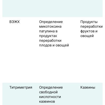
ВЭЖХ
Определение
Продукты
микотоксина
переработки
патулина в
фруктов и
продуктах
овощей
переработки
плодов и овощей
Титриметрия
Определение
Казеины
свободной
кислотности
казеинов