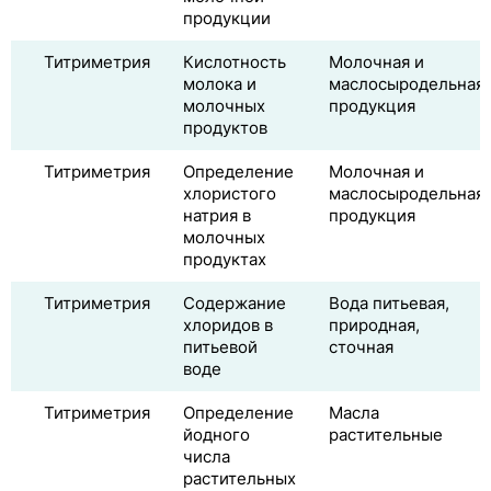
продукции
Титриметрия
Кислотность
Молочная и
молока и
маслосыродельная
молочных
продукция
продуктов
Титриметрия
Определение
Молочная и
хлористого
маслосыродельная
натрия в
продукция
молочных
продуктах
Титриметрия
Содержание
Вода питьевая,
хлоридов в
природная,
питьевой
сточная
воде
Титриметрия
Определение
Масла
йодного
растительные
числа
растительных