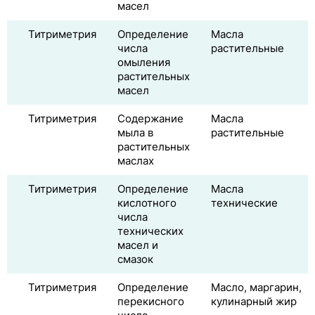
масел
Титриметрия
Определение
Масла
числа
растительные
омыления
растительных
масел
Титриметрия
Содержание
Масла
мыла в
растительные
растительных
маслах
Титриметрия
Определение
Масла
кислотного
технические
числа
технических
масел и
смазок
Титриметрия
Определение
Масло, маргарин,
перекисного
кулинарный жир