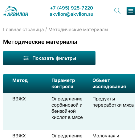
+7 (495) 925-7220
akvilon@akvilon.su
/
Главная страница
Методические материалы
Наша п
Методические материалы
Хрома
Показать фильтры
Метод
Параметр
Объект
контроля
исследования
Сервис
ВЭЖХ
Определение
Продукты
сорбиновой и
переработки мяса
О
бензойной
кислот в мясе
ВЭЖХ
Определение
Молочная и