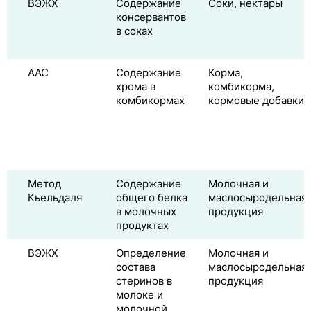
ВЭЖХ
Содержание
Соки, нектары
консервантов
в соках
ААС
Содержание
Корма,
хрома в
комбикорма,
комбикормах
кормовые добавки
Метод
Содержание
Молочная и
Кьельдаля
общего белка
маслосыродельная
в молочных
продукция
продуктах
ВЭЖХ
Определение
Молочная и
состава
маслосыродельная
стеринов в
продукция
молоке и
молочной