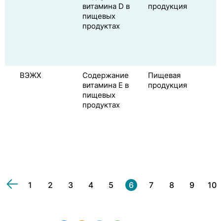
витамина D в
продукция
пищевых
продуктах
ВЭЖХ
Содержание
Пищевая
витамина E в
продукция
пищевых
продуктах
1
2
3
4
5
6
7
8
9
10