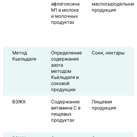
афлатоксина
маслосыродельная
M1 в молоке
продукция
и молочных
продуктах
Метод
Определение
Соки, нектары
Кьельдаля
содержания
азота
методом
Кьельдаля в
соковой
продукции
ВЭЖХ
Содержание
Пищевая
витамина C в
продукция
пищевых
продуктах