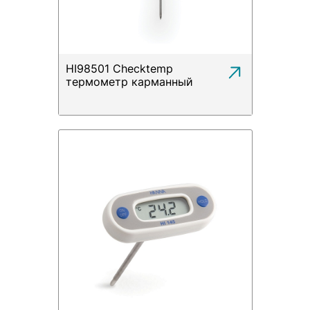
Термометры карманные HANNA
Термометры термологеры HANNA
HI98501 Checktemp
термометр карманный