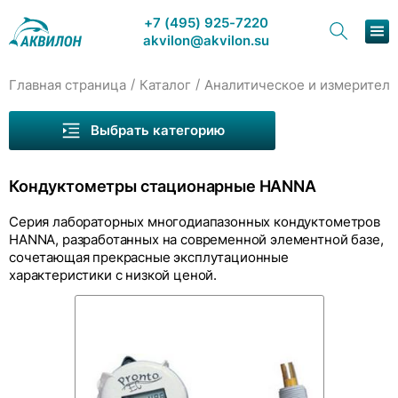
+7 (495) 925-7220
akvilon@akvilon.su
/
/
Главная страница
Каталог
Аналитическое и измеритель
Наша продукция
Выбрать категорию
Хроматография
Кондуктометры стационарные HANNA
Решения
Кондуктометры портативные МАРК
Серия лабораторных многодиапазонных кондуктометров
Каталог
HANNA, разработанных на современной элементной базе,
Кондуктометры компактные (тестеры) HANNA
сочетающая прекрасные эксплутационные
Сервис и ремонт
характеристики с низкой ценой.
Кондуктометры портативные HANNA
О компании
Кондуктометры стационарные HANNA
Контакты
Контроллеры кондуктометры HANNA