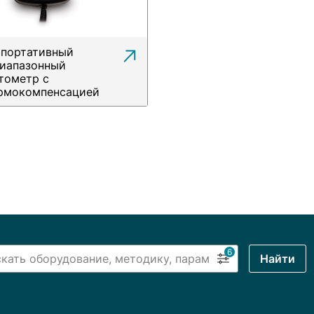
 портативный
иапазонный
тометр с
рмокомпенсацией
6
Найти