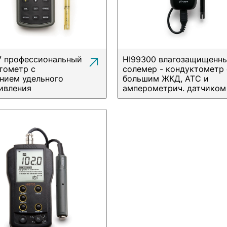
7 профессиональный
HI99300 влагозащищенн
тометр с
солемер - кондуктометр 
нием удельного
большим ЖКД, АТС и
ивления
амперометрич. датчиком