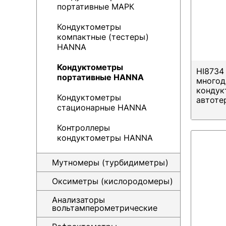
портативные МАРК
Кондуктометры
компактные (тестеры)
HANNA
Кондуктометры
HI8734
портативные HANNA
многод
кондук
Кондуктометры
автоте
стационарные HANNA
Контроллеры
кондуктометры HANNA
Мутномеры (турбидиметры)
Оксиметры (кислородомеры)
Анализаторы
вольтамперометрические