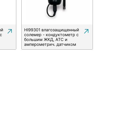
ый
HI99301 влагозащищенный
с
солемер - кондуктометр с
большим ЖКД, АТС и
амперометрич. датчиком