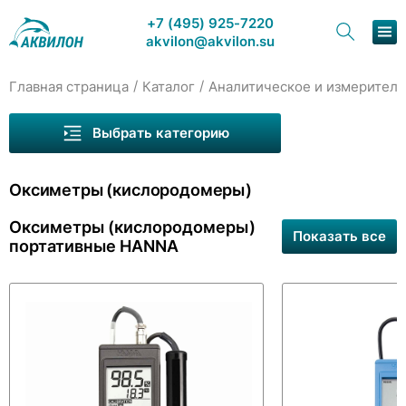
+7 (495) 925-7220
akvilon@akvilon.su
/
/
Главная страница
Каталог
Аналитическое и измеритель
Наша продукция
Выбрать категорию
Хроматография
Оксиметры (кислородомеры)
Решения
Оксиметры (кислородомеры)
Каталог
Показать все
портативные HANNA
Сервис и ремонт
Оксиметры (кислородомеры) портативные
HANNA
О компании
Оксиметры (кислородомеры) портативные МАРК
Контакты