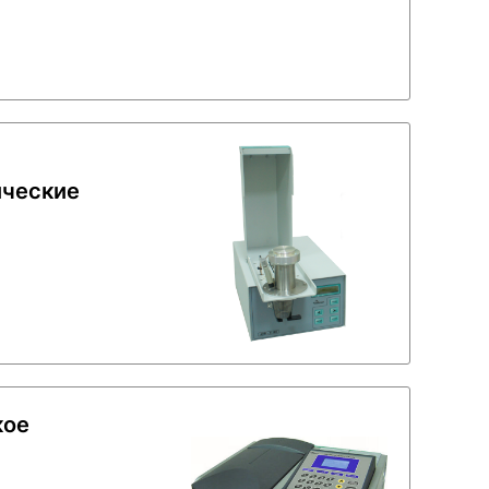
ические
кое