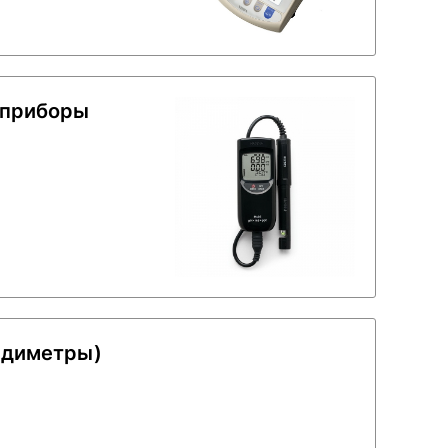
 приборы
идиметры)