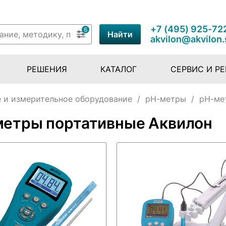
+7 (495) 925-72
6
Найти
akvilon@akvilon.
РЕШЕНИЯ
КАТАЛОГ
СЕРВИС И Р
 и измерительное оборудование
/
pH-метры
/
pH-ме
метры портативные Аквилон