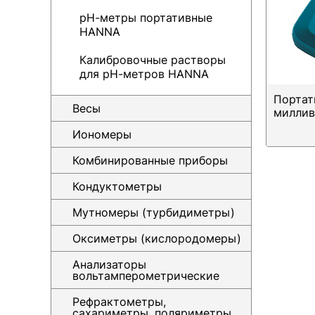
pH-метры портативные
HANNA
Калибровочные растворы
для pH-метров HANNA
Портат
Весы
миллив
Иономеры
Комбинированные приборы
Кондуктометры
Мутномеры (турбидиметры)
Оксиметры (кислородомеры)
Анализаторы
вольтамперометрические
Рефрактометры,
сахариметры, поляриметры