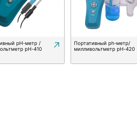
ивный pH-метр /
Портативный ph-метр/
ольтметр pH-410
милливольтметр pH-420