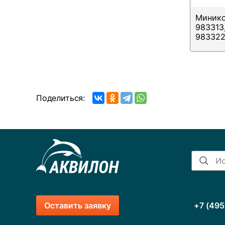
Минико
983313
98332
Поделиться:
Оставить заявку
+7 (495