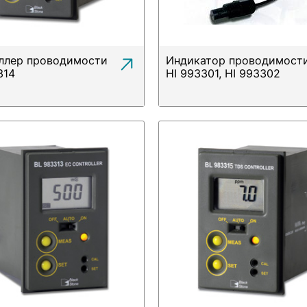
ллер проводимости
Индикатор проводимост
314
HI 993301, HI 993302