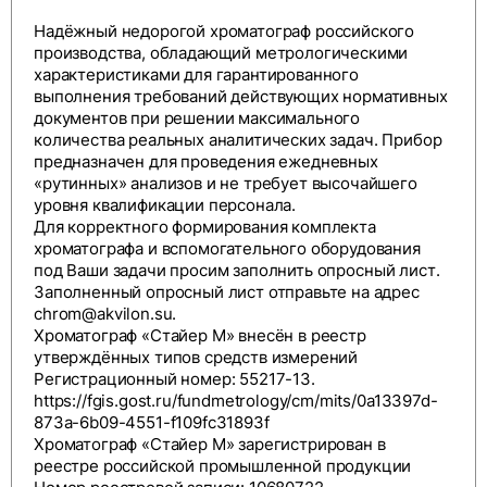
Надёжный недорогой хроматограф российского
производства, обладающий метрологическими
характеристиками для гарантированного
выполнения требований действующих нормативных
документов при решении максимального
количества реальных аналитических задач. Прибор
предназначен для проведения ежедневных
«рутинных» анализов и не требует высочайшего
уровня квалификации персонала.
Для корректного формирования комплекта
хроматографа и вспомогательного оборудования
под Ваши задачи просим заполнить
опросный лист
.
Заполненный опросный лист отправьте на адрес
chrom@akvilon.su
.
Хроматограф «Стайер М» внесён в реестр
утверждённых типов средств измерений
Регистрационный номер: 55217-13.
https://fgis.gost.ru/fundmetrology/cm/mits/0a13397d-
873a-6b09-4551-f109fc31893f
Хроматограф «Стайер М» зарегистрирован в
реестре российской промышленной продукции