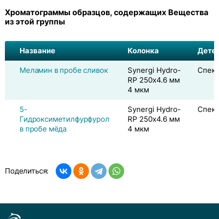
Хроматограммы образцов, содержащих Вещества
из этой группы
Название
Колонка
Дете
Меламин в пробе сливок
Synergi Hydro-
Спек
RP 250х4.6 мм
4 мкм
5-
Synergi Hydro-
Спек
Гидроксиметилфурфурол
RP 250х4.6 мм
в пробе мёда
4 мкм
Поделиться: