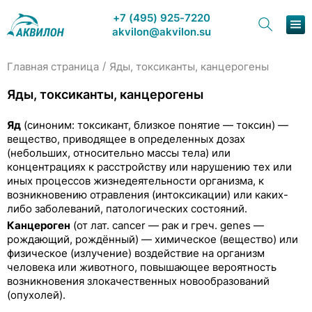
+7 (495) 925-7220
akvilon@akvilon.su
/
Главная страница
Яды, токсиканты, канцерогены
Наша продукция
Яды, токсиканты, канцерогены
Хроматография
Яд
(синоним: токсикант, близкое понятие — токсин) —
вещество, приводящее в определенных дозах
Решения
(небольших, относительно массы тела) или
концентрациях к расстройству или нарушению тех или
Каталог
иных процессов жизнедеятельности организма, к
возникновению отравления (интоксикации) или каких-
либо заболеваний, патологических состояний.
Сервис и ремонт
Канцероген
(от лат. cancer — рак и греч. genes —
рождающий, рождённый) — химическое (вещество) или
О компании
физическое (излучение) воздействие на организм
человека или животного, повышающее вероятность
Контакты
возникновения злокачественных новообразований
(опухолей).