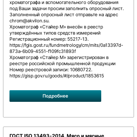
хроматографа и вспомогательного оборудования
под Ваши задачи просим заполнить
опросный лист
.
Заполненный опросный лист отправьте на адрес
chrom@akvilon.su
.
Хроматограф «Стайер М» внесён в реестр
утверждённых типов средств измерений
Регистрационный номер: 55217-13.
https://fgis.gost.ru/fundmetrology/cm/mits/0a13397d-
873a-6b09-4551-f109fc31893f
Хроматограф «Стайер М» зарегистрирован в
реестре российской промышленной продукции
Номер реестровой записи: 10680722.
https://gisp.gov.ru/goods/#/product/1853615
Подробнее
ГОСТ ISO 13493-2014. Мясо и мясные