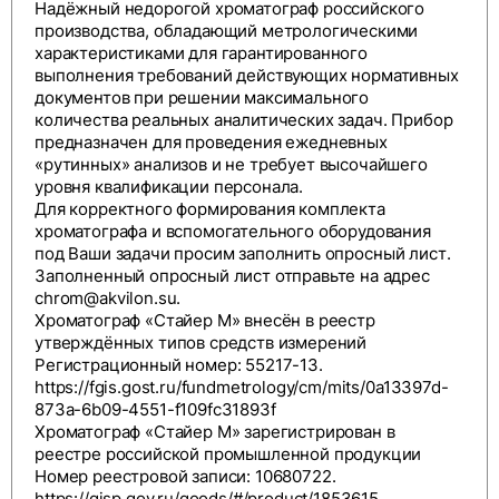
Надёжный недорогой хроматограф российского
производства, обладающий метрологическими
характеристиками для гарантированного
выполнения требований действующих нормативных
документов при решении максимального
количества реальных аналитических задач. Прибор
предназначен для проведения ежедневных
«рутинных» анализов и не требует высочайшего
уровня квалификации персонала.
Для корректного формирования комплекта
хроматографа и вспомогательного оборудования
под Ваши задачи просим заполнить
опросный лист
.
Заполненный опросный лист отправьте на адрес
chrom@akvilon.su
.
Хроматограф «Стайер М» внесён в реестр
утверждённых типов средств измерений
Регистрационный номер: 55217-13.
https://fgis.gost.ru/fundmetrology/cm/mits/0a13397d-
873a-6b09-4551-f109fc31893f
Хроматограф «Стайер М» зарегистрирован в
реестре российской промышленной продукции
Номер реестровой записи: 10680722.