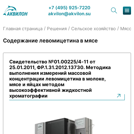
+7 (495) 925-7220
akvilon@akvilon.su
/
/
/
Главная страница
Решения
Сельское хозяйство
Мясо
Наша продукция
Содержание левомицетина в мясе
Хроматография
Свидетельство №01.00225/4-11 от
Решения
25.01.2011, ФР.1.31.2012.13730. Методика
выполнения измерений массовой
Каталог
концентрации левомицетина в молоке,
мясе и яйцах методом
высокоэффективной жидкостной
Сервис и ремонт
хроматографии
О компании
Контакты