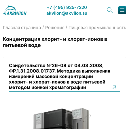
+7 (495) 925-7220
akvilon@akvilon.su
/
/
/
Главная страница
Решения
Пищевая промышленность
Наша продукция
Концентрация хлорит- и хлорат-ионов в
питьевой воде
Хроматография
Решения
Свидетельство №26-08 от 04.03.2008,
ФР.1.31.2008.01737. Методика выполнения
Каталог
измерений массовой концентрации
хлорит- и хлорат-ионов в воде питьевой
Сервис и ремонт
методом ионной хроматографии
О компании
Контакты