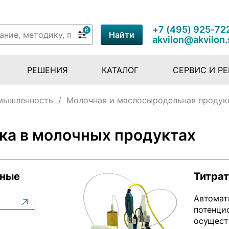
+7 (495) 925-72
6
Найти
akvilon@akvilon.
РЕШЕНИЯ
КАТАЛОГ
СЕРВИС И Р
мышленность
/
Молочная и маслосыродельная продук
ка в молочных продуктах
чные
Титра
Автомат
потенци
осуществ