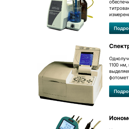
обеспеч
титрован
измерен
Подро
Спект
Однолуч
1100 нм
выделяе
фотометр
Подро
Ионом