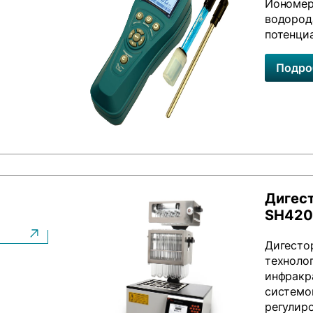
Иономер
водород
потенциа
Подро
Дигест
SH420
Дигесто
техноло
инфракр
системой
регулир