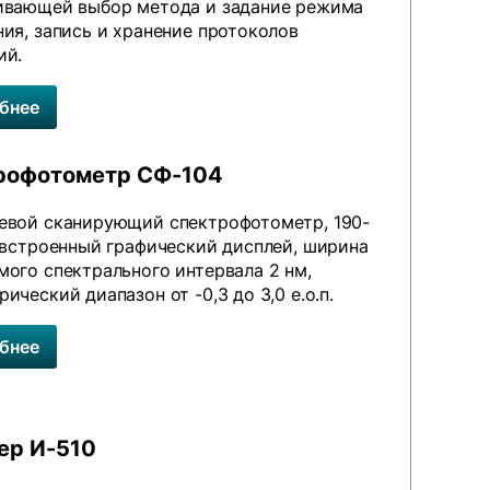
ивающей выбор метода и задание режима
ия, запись и хранение протоколов
ий.
бнее
рофотометр СФ-104
евой сканирующий спектрофотометр, 190-
, встроенный графический дисплей, ширина
мого спектрального интервала 2 нм,
ический диапазон от -0,3 до 3,0 е.о.п.
бнее
ер И-510