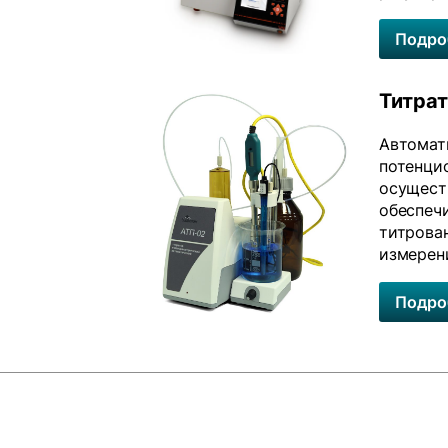
Подро
Титра
Автомат
потенци
осуществ
обеспеч
титрован
измерен
Подро