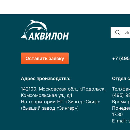
Оставить заявку
+7 (495
Адрес производства:
Отдел с
142100, Московская обл., г.Подольск,
Тел./фак
Комсомольская ул., д.1
(495) 9
На территории НП «Зингер-Скиф»
Время р
(бывший завод «Зингер»)
Понедел
17.30
E-mail: