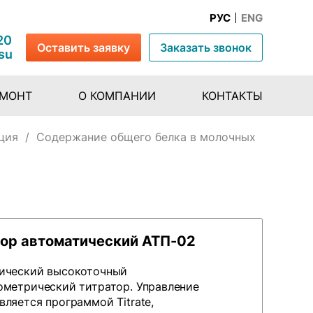
РУС
ENG
20
Оставить заявку
Заказать звонок
su
ЕМОНТ
О КОМПАНИИ
КОНТАКТЫ
ция
/
Содержание общего белка в молочных
тор автоматический АТП-02
ический высокоточный
ометрический титратор. Управление
ляется программой Titrate,