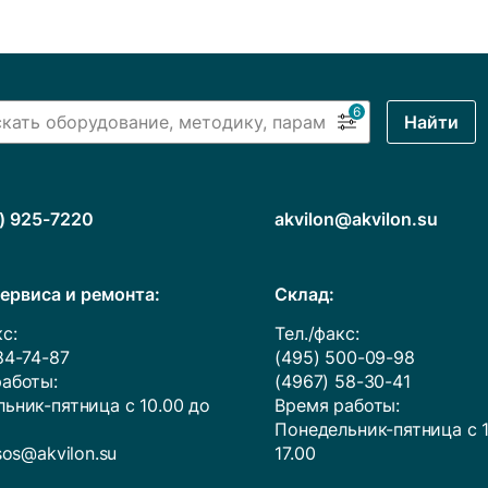
6
Найти
) 925-7220
akvilon@akvilon.su
ервиса и ремонта:
Cклад:
с:
Тел./факс:
84-74-87
(495) 500-09-98
аботы:
(4967) 58-30-41
ьник-пятница с 10.00 до
Время работы:
Понедельник-пятница с 1
sos@akvilon.su
17.00