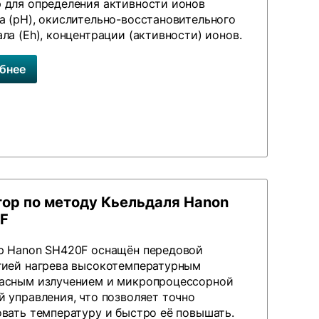
 для определения активности ионов
а (рН), окислительно-восстановительного
ла (Еh), концентрации (активности) ионов.
бнее
ор по методу Кьельдаля Hanon
F
р Hanon SH420F оснащён передовой
гией нагрева высокотемпературным
асным излучением и микропроцессорной
 управления, что позволяет точно
овать температуру и быстро её повышать.