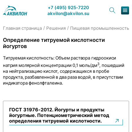
+7 (495) 925-7220
akvilon@akvilon.su
/
/
/
Главная страница
Решения
Пищевая промышленность
Наша продукция
Определение титруемой кислотности
йогуртов
Хроматография
Титруемая кислотность:
Объем раствора гидроокиси
Решения
3
натрия молярной концентрации 0,1 моль/дм
, пошедший
на нейтрализацию кислот, содержащихся в пробе
Каталог
продукта, разбавленной в два раза водой, в присутствии
индикатора фенолфталеина.
Сервис и ремонт
О компании
ГОСТ 31976-2012. Йогурты и продукты
йогуртные. Потенциометрический метод
Контакты
определения титруемой кислотности.