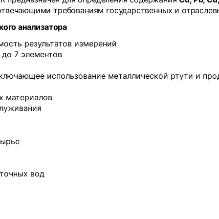
, отвечающими требованиям государственных и отраслев
ого анализатора
мость результатов измерений
 до 7 элементов
ключающее использование металлической ртути и про
х материалов
служивания
сырье
сточных вод