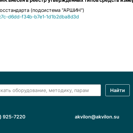
К внесён в реестр утверждённых типов средств изме
Росстандарта (подсистема "АРШИН")
5bc7c-d6dd-f34b-b7e1-1d1b2dba8d3d
Найти
) 925-7220
akvilon@akvilon.su