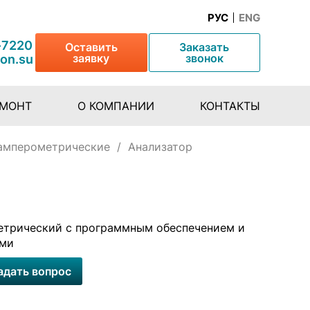
РУС
ENG
-7220
Оставить
Заказать
заявку
звонок
lon.su
ЕМОНТ
О КОМПАНИИ
КОНТАКТЫ
амперометрические
/
Анализатор
етрический с программным обеспечением и
ами
адать вопрос