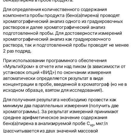
бенз(а)пирена в пробе продукта.
Для определения количественного содержания
компонента пробы продукта (бенз(а)пирена) проводят
хроматографический анализ одного из градуировочных
растворов и далее хроматографический анализ
подготовленной пробы. Для достоверности измерений
хроматографический анализ как градуировочного
раствора, так и подготовленной пробы проводят не менее
2 раз подряд.
При использовании программного обеспечения
«МультиХром» в отчете или над пиком (в зависимости от
установок опций «ВИД») по окончании измерения
автоматически определяется результат в виде
концентрации в пробе, введенной в хроматограф (но не в
исходном образце, взятом для исследования!).
Для получения результата необходимо провести как
минимум два параллельных измерения (получить две
хроматограммы). За результат измерений принимают
среднее арифметическое значение содержания
бенз(а)пирена в анализируемой пробе C
, мкг/л
хр
(рассчитывается из двух значений массовой