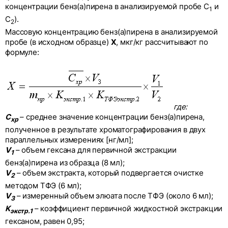
концентрации бенз(а)пирена в анализируемой пробе С
и
1
С
).
2
Массовую концентрацию бенз(а)пирена в анализируемой
пробе (в исходном образце)
Х
, мкг/кг рассчитывают по
формуле:
где:
С
– среднее значение концентрации бенз(а)пирена,
хр
полученное в результате хроматографирования в двух
параллельных измерениях [нг/мл];
V
– объем гексана для первичной экстракции
1
бенз(а)пирена из образца (8 мл);
V
– объем экстракта, который подвергается очистке
2
методом ТФЭ (6 мл);
V
– измеренный объем элюата после ТФЭ (около 6 мл);
3
K
– коэффициент первичной жидкостной экстракции
экстр.1
гексаном, равен 0,95;