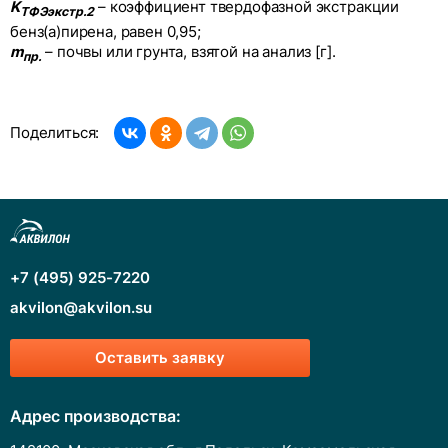
K
– коэффициент твердофазной экстракции
ТФЭэкстр.2
бенз(а)пирена, равен 0,95;
m
– почвы или грунта, взятой на анализ [г].
пр.
Поделиться:
+7 (495) 925-7220
akvilon@akvilon.su
Оставить заявку
Адрес производства: