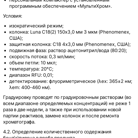
персональный компьютер с установленным
программным обеспечением «МультиХром».
Условия:
изократический режим;
колонка: Luna С18(2) 150х3,0 мм 3 мкм (Phenomenex,
США);
защитная колонка: С18 4x3,0 мм (Phenomenex, США);
подвижная фаза: раствор ацетонитрил/вода (80:20);
скорость потока: 0,3 мл/мин;
объем петли: 10 мкл;
температура: 20°С;
диапазон RFU: 0,01;
детектирование: флуориметрическое (λex: 365±2 нм;
λem: 400-460 нм).
Градуировку проводят по градуировочным растворам (во
всем диапазоне определяемых концентраций) не реже 1
раза в две недели, а также при использовании новой
партии реактивов, замене колонок и после ремонта
хроматографа.
4.2. Определение количественного содержания