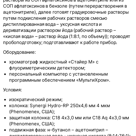
растворы из СОП афлатоксинов в ацетонитриле или из
СОП афлатоксинов в бензоле (путем перерастворения в
ацетонитриле), далее готовят градуировочные растворы
путем подкисления рабочих растворов смесью
дистиллированная вода – уксусная кислота и
дериватизации раствором йода (рабочий раствор –
«кислая вода» – раствор йода (1:8:1, по объему)); проводят
пробоподготовку; подготавливают к работе прибор.
Оборудование:
хроматограф жидкостный «Стайер М» с
флуориметрическим детектором;
персональный компьютер с установленным
программным обеспечением «МультиХром».
Условия:
изократический режим;
колонка: Synergi Hydro-RP 250х4,6 мм 4 мкм
(Phenomenex, США);
защитная колонка: С18 4x3,0 мм или С18 Aq 4x3,0 мм
(Phenomenex, США);
подвижная фаза: н-бутанол – ацетонитрил –