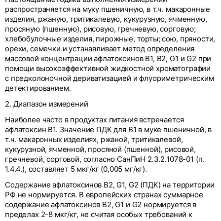
распространяется на муку пшеничную, в т.ч. макаронные
изделия, ржаную, тритикалевую, кукурузную, ячменную,
просяную (пшенную), рисовую, гречневую, сорговую;
хлебобулочные изделия, пирожные, торты; сою, пряности,
орехи, семечки и устанавливает метод определения
массовой концентрации афлатоксинов В1, В2, G1 и G2 при
помощи высокоэффективной жидкостной хроматографии
с предколоночной дериватизацией и флуориметрическим
детектированием.
2. Диапазон измерений
Наиболее часто в продуктах питания встречается
афлатоксин В1. Значение ПДК для В1 в муке пшеничной, в
т.ч. макаронных изделиях, ржаной, тритикалевой,
кукурузной, ячменной, просяной (пшенной), рисовой,
гречневой, сорговой, согласно СанПиН 2.3.2.1078-01 (п.
1.4.4.), составляет 5 мкг/кг (0,005 мг/кг).
Содержание афлатоксинов В2, G1, G2 (ПДК) на территории
РФ не нормируется. В европейских странах суммарное
содержание афлатоксинов В2, G1 и G2 нормируется в
пределах 2-8 мкг/кг, не считая особых требований к