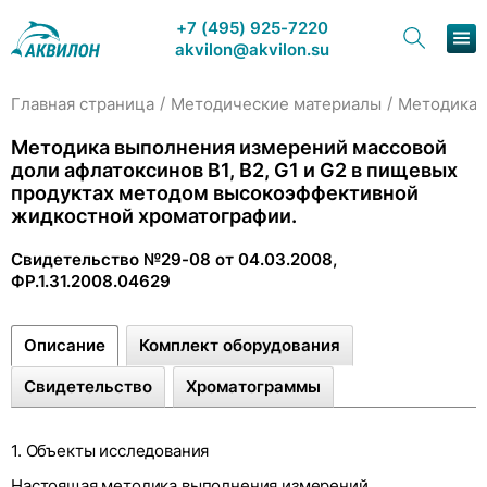
+7 (495) 925-7220
akvilon@akvilon.su
/
/
Главная страница
Методические материалы
Методика 
Наша 
Методика выполнения измерений массовой
доли афлатоксинов В1, В2, G1 и G2 в пищевых
Хром
продуктах методом высокоэффективной
жидкостной хроматографии.
Свидетельство №29-08 от 04.03.2008,
ФР.1.31.2008.04629
Сервис
Описание
Комплект оборудования
О
Свидетельство
Хроматограммы
1. Объекты исследования
Настоящая методика выполнения измерений