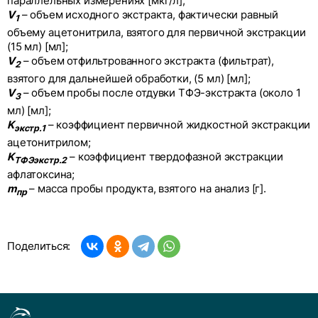
параллельных измерениях [мкг/л];
V
– объем исходного экстракта, фактически равный
1
объему ацетонитрила, взятого для первичной экстракции
(15 мл) [мл];
V
– объем отфильтрованного экстракта (фильтрат),
2
взятого для дальнейшей обработки, (5 мл) [мл];
V
– объем пробы после отдувки ТФЭ-экстракта (около 1
3
мл) [мл];
K
– коэффициент первичной жидкостной экстракции
экстр.1
ацетонитрилом;
K
– коэффициент твердофазной экстракции
ТФЭэкстр.2
афлатоксина;
m
– масса пробы продукта, взятого на анализ [г].
пр
Поделиться: