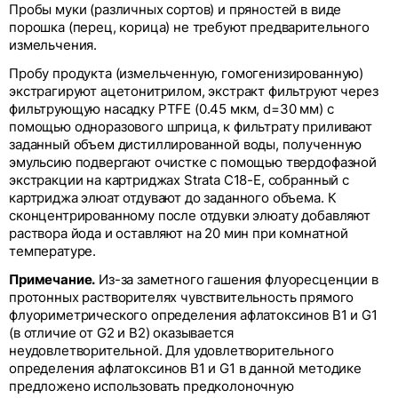
Пробы муки (различных сортов) и пряностей в виде
порошка (перец, корица) не требуют предварительного
измельчения.
Пробу продукта (измельченную, гомогенизированную)
экстрагируют ацетонитрилом, экстракт фильтруют через
фильтрующую насадку PTFE (0.45 мкм, d=30 мм) с
помощью одноразового шприца, к фильтрату приливают
заданный объем дистиллированной воды, полученную
эмульсию подвергают очистке с помощью твердофазной
экстракции на картриджах Strata C18-E, собранный с
картриджа элюат отдувают до заданного объема. К
сконцентрированному после отдувки элюату добавляют
раствора йода и оставляют на 20 мин при комнатной
температуре.
Примечание.
Из-за заметного гашения флуоресценции в
протонных растворителях чувствительность прямого
флуориметрического определения афлатоксинов В1 и G1
(в отличие от G2 и B2) оказывается
неудовлетворительной. Для удовлетворительного
определения афлатоксинов B1 и G1 в данной методике
предложено использовать предколоночную