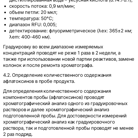
дистиллированная вода – уксусная кислота (8:14:76:1);
скорость потока: 0,9 мл/мин;
объем петли: 20 мкл;
температура: 50°С;
диапазон RFU: 0,005;
детектирование: флуориметрическое (λex: 365±2 нм;
λem: 400-460 нм).
Градуировку во всем диапазоне измеряемых
концентраций проводят не реже 1 раза в 2 недели, а
также при использовании новой партии реактивов, замене
колонок и после ремонта хроматографа.
4.2. Определение количественного содержания
афлатоксинов в пробе продукта.
Для определения количественного содержания
компонентов пробы (афлатоксинов) проводят
хроматографический анализ одного из градуировочных
растворов и далее хроматографический анализ
подготовленной пробы. Для достоверности измерений
хроматографический анализ как градуировочного
раствора, так и подготовленной пробы проводят не менее
2 раз подряд.