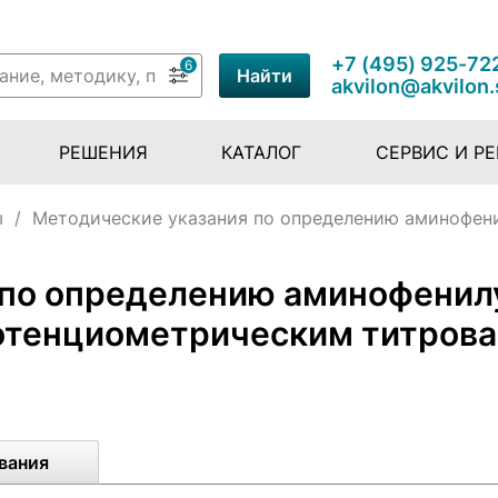
+7 (495) 925-72
6
Найти
akvilon@akvilon.
РЕШЕНИЯ
КАТАЛОГ
СЕРВИС И Р
ы
/
Методические указания по определению аминофен
 по определению аминофенилу
отенциометрическим титров
вания