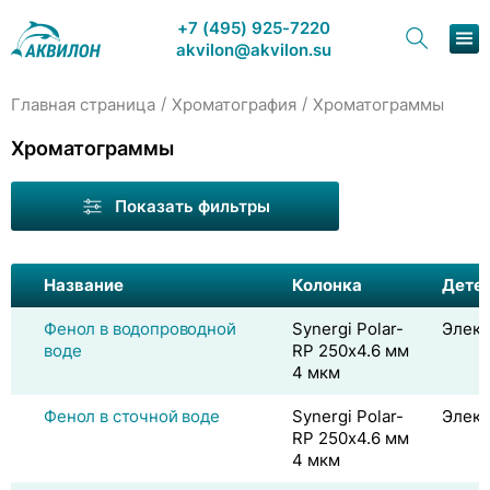
+7 (495) 925-7220
akvilon@akvilon.su
/
/
Главная страница
Хроматография
Хроматограммы
Наша продукция
Хроматограммы
Хроматография
Показать фильтры
Решения
Каталог
Название
Колонка
Дете
Сервис и ремонт
Фенол в водопроводной
Synergi Polar-
Элек
воде
RP 250х4.6 мм
4 мкм
О компании
Фенол в сточной воде
Synergi Polar-
Элек
Контакты
RP 250х4.6 мм
4 мкм