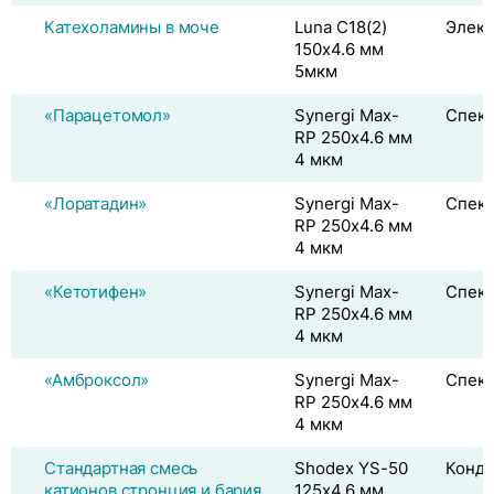
Катехоламины в моче
Luna C18(2)
Элек
150х4.6 мм
5мкм
«Парацетомол»
Synergi Max-
Спек
RP 250х4.6 мм
4 мкм
«Лоратадин»
Synergi Max-
Спек
RP 250х4.6 мм
4 мкм
«Кетотифен»
Synergi Max-
Спек
RP 250х4.6 мм
4 мкм
«Амброксол»
Synergi Max-
Спек
RP 250х4.6 мм
4 мкм
Стандартная смесь
Shodex YS-50
Конду
катионов стронция и бария
125x4.6 мм