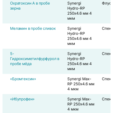
Охратоксин А в пробе
Synergi
Флуо
зерна
Hydro-RP
250х4.6 мм 4
мкм
Меламин в пробе сливок
Synergi
Спек
Hydro-RP
250х4.6 мм 4
мкм
5-
Synergi
Спек
Гидроксиметилфурфурол в
Hydro-RP
пробе мёда
250х4.6 мм 4
мкм
«Бромгексин»
Synergi Max-
Спек
RP 250х4.6 мм
4 мкм
«Ибупрофен»
Synergi Max-
Спек
RP 250х4.6 мм
4 мкм