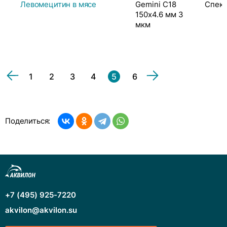
Левомецитин в мясе
Gemini C18
Спек
150x4.6 мм 3
мкм
1
2
3
4
5
6
Поделиться:
+7 (495) 925-7220
akvilon@akvilon.su