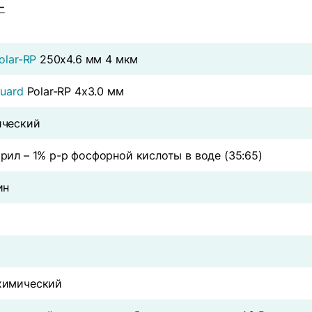
olar-RP
250х4.6 мм 4 мкм
Guard
Polar-RP 4х3.0 мм
ический
рил – 1% р-р фосфорной кислоты в воде (35:65)
ин
химический