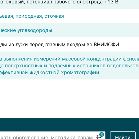
отоковый, потенциал рабочего электрода +1.3 В.
ьевая, природная, сточная
ческие углеводороды
оды из лужи перед главным входом во ВНИИОФИ
 выполнения измерений массовой концентрации фенола
де поверхностных и подземных источников водопользо
ффективной жидкостной хроматографии
6
Найти