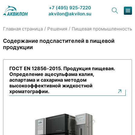
+7 (495) 925-7220
akvilon@akvilon.su
/
/
/
Главная страница
Решения
Пищевая промышленность
Наша продукция
Содержание подсластителей в пищевой
продукции
Хроматография
Решения
ГОСТ EN 12856-2015. Продукция пищевая.
Определение ацесульфама калия,
Каталог
аспартама и сахарина методом
высокоэффективной жидкостной
Сервис и ремонт
хроматографии.
О компании
Контакты