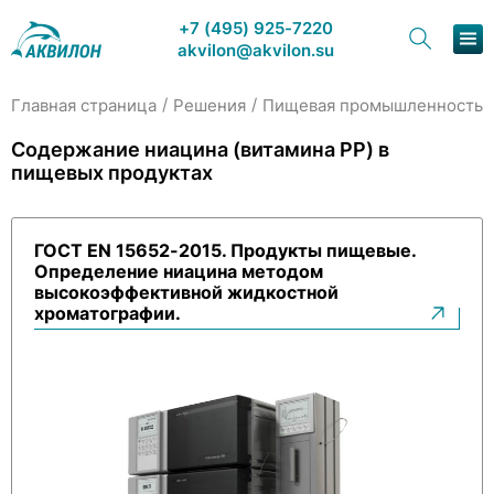
+7 (495) 925-7220
akvilon@akvilon.su
/
/
/
Главная страница
Решения
Пищевая промышленность
Наша продукция
Содержание ниацина (витамина PP) в
пищевых продуктах
Хроматография
Решения
ГОСТ EN 15652-2015. Продукты пищевые.
Определение ниацина методом
Каталог
высокоэффективной жидкостной
хроматографии.
Сервис и ремонт
О компании
Контакты