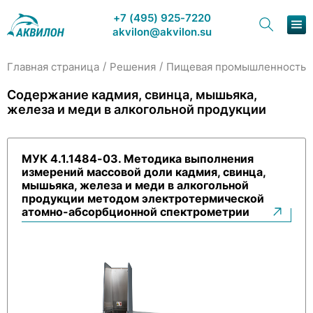
+7 (495) 925-7220
akvilon@akvilon.su
/
/
/
Главная страница
Решения
Пищевая промышленность
Наша продукция
Содержание кадмия, свинца, мышьяка,
железа и меди в алкогольной продукции
Хроматография
Решения
МУК 4.1.1484-03. Методика выполнения
измерений массовой доли кадмия, свинца,
Каталог
мышьяка, железа и меди в алкогольной
продукции методом электротермической
Сервис и ремонт
атомно-абсорбционной спектрометрии
О компании
Контакты