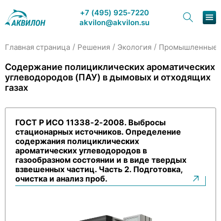
+7 (495) 925-7220
akvilon@akvilon.su
/
/
/
Главная страница
Решения
Экология
Промышленные 
Наша продукция
Содержание полициклических ароматических
углеводородов (ПАУ) в дымовых и отходящих
Хроматография
газах
Решения
ГОСТ Р ИСО 11338-2-2008. Выбросы
Каталог
стационарных источников. Определение
содержания полициклических
Сервис и ремонт
ароматических углеводородов в
газообразном состоянии и в виде твердых
взвешенных частиц. Часть 2. Подготовка,
О компании
очистка и анализ проб.
Контакты