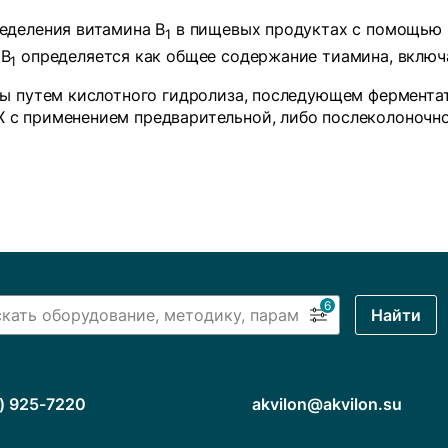
еделения витамина B
в пищевых продуктах с помощью
1
 B
определяется как общее содержание тиамина, включ
1
бы путем кислотного гидролиза, последующем фермент
с применением предварительной, либо послеколоночно
6
Найти
) 925-7220
akvilon@akvilon.su