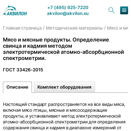
+7 (495) 925-7220
akvilon@akvilon.su
/
/
Главная страница
Методические материалы
Мясо и мя
Наша продукция
Мясо и мясные продукты. Определение
свинца и кадмия методом
Хроматография
электротермической атомно-абсорбционной
спектрометрии.
Решения
ГОСТ 33426-2015
Каталог
Описание
Комплект оборудования
Сервис и ремонт
О компании
Настоящий стандарт распространяется на все виды мяса,
включая мясо птицы, мясные и мясосодержащие
Контакты
продукты, и устанавливает метод электротермической
атомно-абсорбционной спектрометрии для определения
содержания свинца и кадмия в диапазоне измерений от