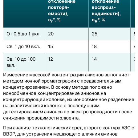
отклонение
отклонение
повторя-
воспроиз-
емости),
водимости),
σ
*, %
σ
*, %
r
R
От 0,5 до 1 вкл.
20
25
5
Св. 1 до 10 вкл.
15
18
4
Св. 10 до 100
12
14
3
вкл.
Измерение массовой концентрации анионов выполняют
методом ионной хроматографии с предварительным
концентрированием. В основу метода положено
ионообменное концентрирование анионов на
концентрирующей колонке, их ионообменное разделение
на аналитической колонке с последующим
детектированием анионов по электропроводности после
снижения проводимости элюента.
При анализе технологических сред второго контура АЭС с
ВВЭР, для устранения мешающего влияния аминов