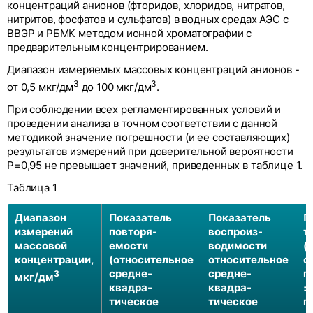
концентраций анионов (фторидов, хлоридов, нитратов,
нитритов, фосфатов и сульфатов) в водных средах АЭС с
ВВЭР и РБМК методом ионной хроматографии
c
предварительным концентрированием.
Диапазон измеряемых массовых концентраций анионов -
3
3
от 0,5 мкг/дм
до 100 мкг/дм
.
При соблюдении всех регламентированных условий и
проведении анализа в точном соответствии с данной
методикой значение погрешности (и ее составляющих)
результатов измерений при доверительной вероятности
Р=0,95 не превышает значений, приведенных в таблице 1.
Таблица 1
Диапазон
Показатель
Показатель
П
измерений
повторя-
воспроиз-
т
массовой
емости
водимости
(
концентрации,
(относительное
относительное
о
средне-
средне-
п
3
мкг/дм
квадра-
квадра-
±
тическое
тическое
п