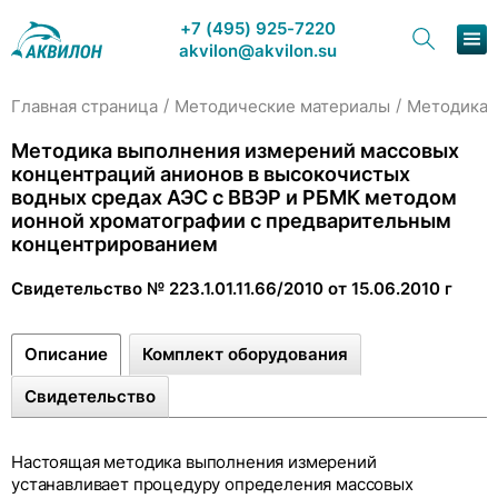
+7 (495) 925-7220
akvilon@akvilon.su
/
/
Главная страница
Методические материалы
Методика 
Наша продукция
Методика выполнения измерений массовых
концентраций анионов в высокочистых
Хроматография
водных средах АЭС с ВВЭР и РБМК методом
ионной хроматографии с предварительным
Решения
концентрированием
Каталог
Свидетельство № 223.1.01.11.66/2010 от 15.06.2010 г
Сервис и ремонт
Описание
Комплект оборудования
О компании
Свидетельство
Контакты
Настоящая методика выполнения измерений
устанавливает процедуру определения массовых