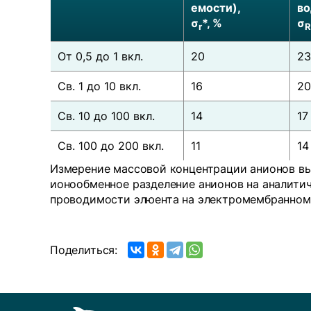
емости),
во
σ
*, %
σ
r
R
От 0,5 до 1 вкл.
20
23
Св. 1 до 10 вкл.
16
20
Св. 10 до 100 вкл.
14
17
Св. 100 до 200 вкл.
11
14
Измерение массовой концентрации анионов в
ионообменное разделение анионов на аналити
проводимости элюента на электромембранном 
Поделиться: