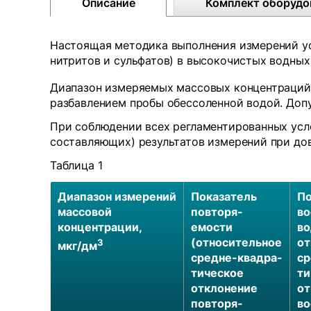
Описание
Комплект оборудо
Настоящая методика выполнения измерений ус
нитритов и сульфатов) в высокочистых водны
Диапазон измеряемых массовых концентраций 
разбавлением пробы обессоленной водой. Допу
При соблюдении всех регламентированных усло
составляющих) результатов измерений при дов
Таблица 1
Диапазон измерений
Показатель
По
массовой
повторя-
во
концентрации,
емости
во
(относительное
от
3
мкг/дм
средне-квадра-
ср
тическое
ти
отклонение
от
повторя-
во