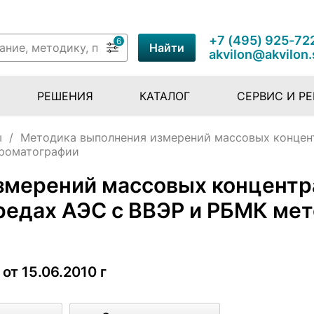
+7 (495) 925-72
6
Найти
akvilon@akvilon.
РЕШЕНИЯ
КАТАЛОГ
СЕРВИС И Р
ы
/
Методика выполнения измерений массовых концен
хроматографии
змерений массовых концентр
редах АЭС с ВВЭР и РБМК ме
от 15.06.2010 г