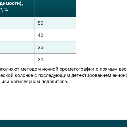
димости),
*, %
50
42
35
30
ыполняют методом ионной хроматографии с прямым вво
ческой колонке с последующим детектированием анион
или капиллярном подавителе.