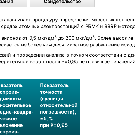
вания
Свидетельство
танавливает процедуру определения массовых концентр
х средах атомных электростанций с РБМК и ВВЭР метод
3
3
анионов от 0,5 мкг/дм
до 200 мкг/дм
. Более высокие
скается не более чем десятикратное разбавление исход
вий и проведении анализа в точном соответствии с да
ерительной вероятности Р=0,95 не превышает значений,
казатель
Показатель
спроиз-
точности
димости
(границы
носительное
относительной
едне-квадра-
погрешности),
ческое
±δ, %
клонение
при Р=0,95
спроиз-