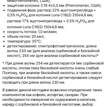
мкм(Phenomenex, США);
защитная колонка: С18 4x3,0 мм (Phenomenex, США);
подвижная фаза: раствор 22% ацетонитрил/вода +
0,5% H
PO
для колонки Luna С18(2) 250х4,6 мм;
3
4
раствор 17% ацетонитрил/вода + 0.5% H
PO
для
3
4
колонки Luna С18(2) 150х4,6 мм;
скорость потока: 1,0 мл/мин;
объем петли: 20 мкл;
температура: 35°С;
детектирование: спектрофотометрическое; длина
волны 230 нм (для анализа сорбиновой и бензойной
кислот), 254 нм (для анализа сорбиновой кислоты)*
* При длине волны 254 нм детектируется пик сорбиновой
кислоты, отклик пика бензойной кислоты очень слабый.
Поэтому, при анализе бензойной кислоты, а также смеси
сорбиновой и бензойной кислот детектирование следует
проводить при длине волны 230 нм.
В рамках данной методики возможно определение таких
компонентов как кофеин, аспартам, сахарин. При
необходимости измерения их содержания в напитках,
наряду с сорбиновой и бензойной кислотами, выбор