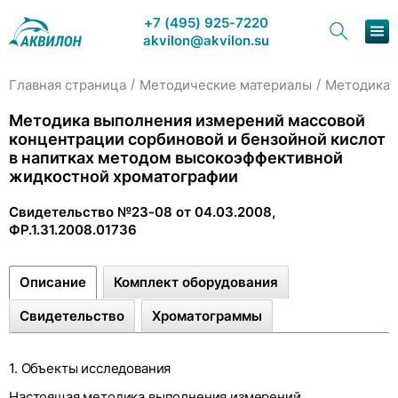
+7 (495) 925-7220
akvilon@akvilon.su
/
/
Главная страница
Методические материалы
Методика 
Наша продукция
Методика выполнения измерений массовой
концентрации сорбиновой и бензойной кислот
Хроматография
в напитках методом высокоэффективной
жидкостной хроматографии
Решения
Свидетельство №23-08 от 04.03.2008,
Каталог
ФР.1.31.2008.01736
Сервис и ремонт
Описание
Комплект оборудования
О компании
Свидетельство
Хроматограммы
Контакты
1. Объекты исследования
Настоящая методика выполнения измерений