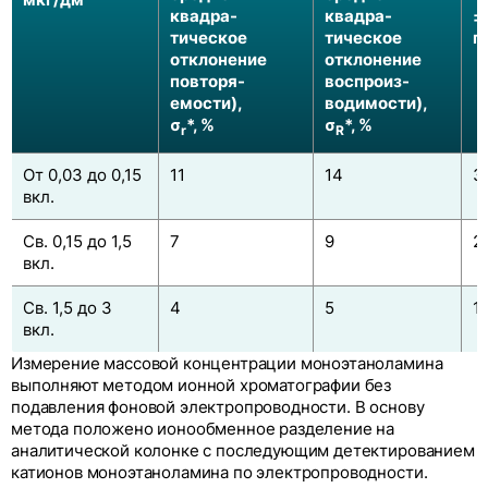
квадра-
квадра-
±
тическое
тическое
п
отклонение
отклонение
повторя-
воспроиз-
емости),
водимости),
σ
*, %
σ
*, %
r
R
От 0,03 до 0,15
11
14
3
вкл.
Св. 0,15 до 1,5
7
9
2
вкл.
Св. 1,5 до 3
4
5
1
вкл.
Измерение массовой концентрации моноэтаноламина
выполняют методом ионной хроматографии без
подавления фоновой электропроводности. В основу
метода положено ионообменное разделение на
аналитической колонке с последующим детектированием
катионов моноэтаноламина по электропроводности.