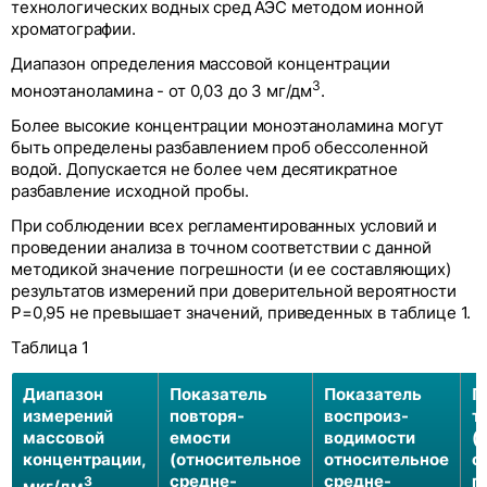
технологических водных сред АЭС методом ионной
хроматографии.
Диапазон определения массовой концентрации
3
моноэтаноламина - от 0,03 до 3 мг/дм
.
Более высокие концентрации моноэтаноламина могут
быть определены разбавлением проб обессоленной
водой. Допускается не более чем десятикратное
разбавление исходной пробы.
При соблюдении всех регламентированных условий и
проведении анализа в точном соответствии с данной
методикой значение погрешности (и ее составляющих)
результатов измерений при доверительной вероятности
Р=0,95 не превышает значений, приведенных в таблице 1.
Таблица 1
Диапазон
Показатель
Показатель
П
измерений
повторя-
воспроиз-
т
массовой
емости
водимости
(
концентрации,
(относительное
относительное
о
средне-
средне-
п
3
мкг/дм